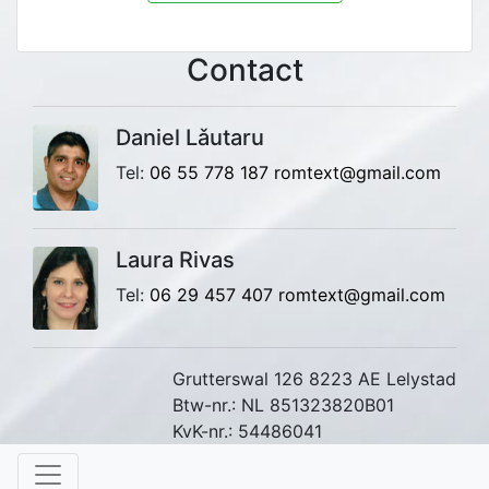
Contact
Daniel Lǎutaru
Tel:
06 55 778 187
romtext@gmail.com
Laura Rivas
Tel:
06 29 457 407
romtext@gmail.com
Grutterswal 126 8223 AE Lelystad
Btw-nr.: NL 851323820B01
KvK-nr.: 54486041